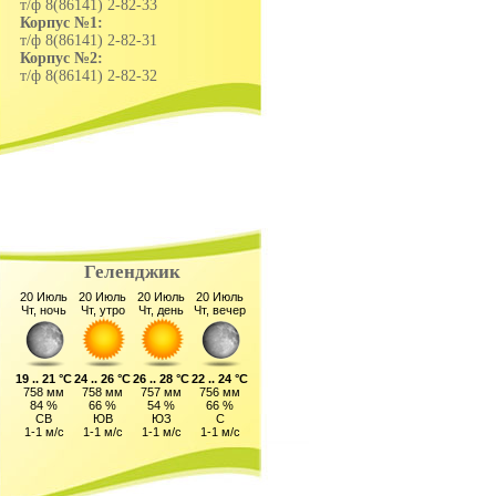
т/ф 8(86141) 2-82-33
Корпус №1:
т/ф 8(86141) 2-82-31
Корпус №2:
т/ф 8(86141) 2-82-32
Геленджик
20 Июль
20 Июль
20 Июль
20 Июль
Чт, ночь
Чт, утро
Чт, день
Чт, вечер
19 .. 21 °C
24 .. 26 °C
26 .. 28 °C
22 .. 24 °C
758 мм
758 мм
757 мм
756 мм
84 %
66 %
54 %
66 %
СВ
ЮВ
ЮЗ
С
1-1 м/с
1-1 м/с
1-1 м/с
1-1 м/с