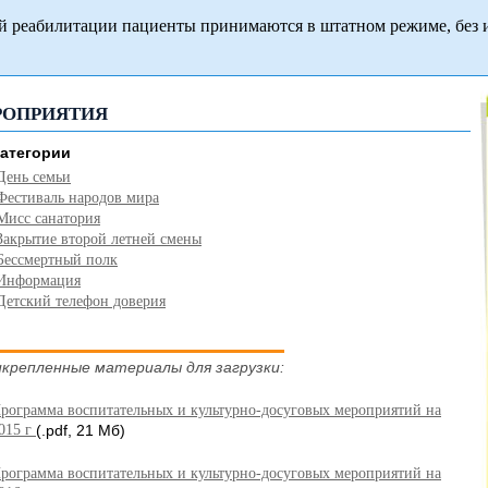
й реабилитации пациенты принимаются в штатном режиме, без 
РОПРИЯТИЯ
атегории
День семьи
Фестиваль народов мира
Мисс санатория
Закрытие второй летней смены
Бессмертный полк
Информация
Детский телефон доверия
крепленные материалы для загрузки:
рограмма воспитательных и культурно-досуговых мероприятий на
015 г
(.pdf, 21 Мб)
рограмма воспитательных и культурно-досуговых мероприятий на