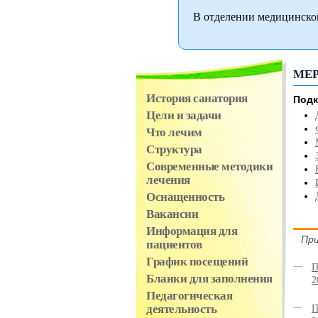
В отделении медицинско
МЕ
История санатория
Подк
Цели и задачи
Что лечим
Структура
Современные методики
лечения
Оснащенность
Вакансии
Информация для
При
пациентов
График посещений
П
Бланки для заполнения
2
Педагогическая
деятельность
П