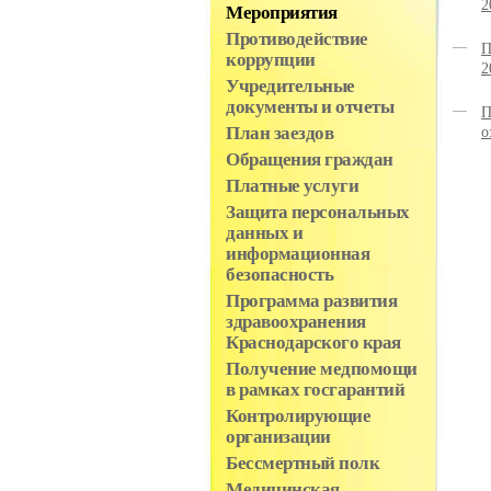
2
Мероприятия
Противодействие
П
коррупции
2
Учредительные
документы и отчеты
П
План заездов
о
Обращения граждан
Платные услуги
Защита персональных
данных и
информационная
безопасность
Программа развития
здравоохранения
Краснодарского края
Получение медпомощи
в рамках госгарантий
Контролирующие
организации
Бессмертный полк
Медицинская